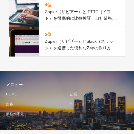
4位
Zapier（ザピアー）とIFTTT（イフ
ト）を徹底的に比較検証！自社業務を
効率化するためにどちらを選ぶべき？
5位
Zapier（ザピザー）とSlack（スラッ
ク）を連携した便利なZapの作り方４
選
メニュー
HOME
起業
集客
SEO
業務効率化