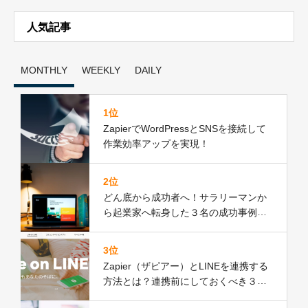
人気記事
MONTHLY
WEEKLY
DAILY
1位
ZapierでWordPressとSNSを接続して
作業効率アップを実現！
2位
どん底から成功者へ！サラリーマンか
ら起業家へ転身した３名の成功事例と
共通点
3位
Zapier（ザピアー）とLINEを連携する
方法とは？連携前にしておくべき３つ
の準備