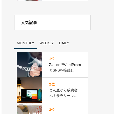
人気記事
MONTHLY
WEEKLY
DAILY
1位
ZapierでWordPress
とSNSを接続して
作業効率アップを
実現！
2位
どん底から成功者
へ！サラリーマン
から起業家へ転身
した３名の成功事
3位
例と共通点