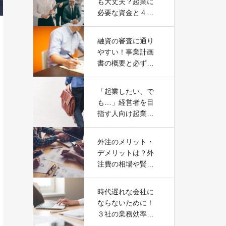
も大丈夫？起業に
必要な資金と４つ
の調達方法
融資の審査に通り
やすい！事業計画
書の概要と必ず記
載すべき８の項目
「起業したい、で
も…」経営者を目
指す人向け起業ま
での７つのSTEP
外注のメリット・
デメリットは？外
注費の相場や賢い
外注先の探し方
時代遅れな会社に
ならないために！
３社の業務効率化
の成功事例