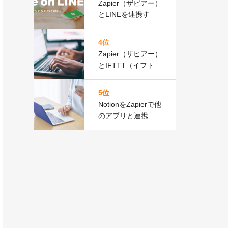
Zapier（ザピアー）
とLINEを連携する
方法とは？連携前
にしておくべき３
4位
つの準備
Zapier（ザピアー）
とIFTTT（イフト）
を徹底的に比較検
証！自社業務を効
5位
率化するためにど
NotionをZapierで他
ちらを選ぶべき？
のアプリと連携！N
otionだけでいろい
ろ管理できちゃ
う！