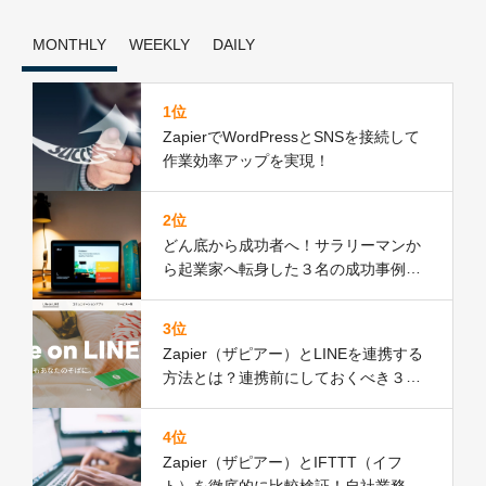
MONTHLY
WEEKLY
DAILY
1位
ZapierでWordPressとSNSを接続して
作業効率アップを実現！
2位
どん底から成功者へ！サラリーマンか
ら起業家へ転身した３名の成功事例と
共通点
3位
Zapier（ザピアー）とLINEを連携する
方法とは？連携前にしておくべき３つ
の準備
4位
Zapier（ザピアー）とIFTTT（イフ
ト）を徹底的に比較検証！自社業務を