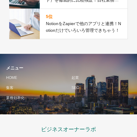
効率化するためにどちらを選ぶべき？
5位
NotionをZapierで他のアプリと連携！N
otionだけでいろいろ管理できちゃう！
メニュー
HOME
起業
集客
SEO
業務効率化
ビジネスオーナーラボ